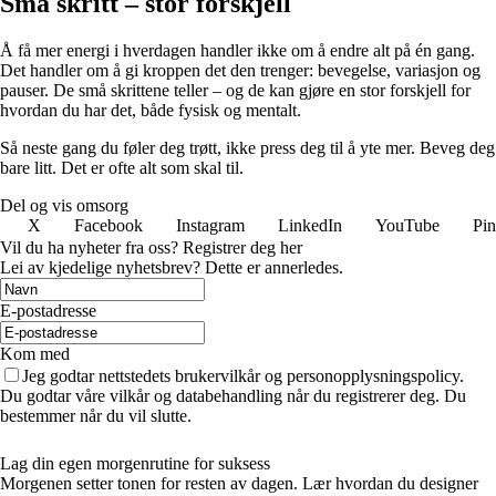
Små skritt – stor forskjell
Å få mer energi i hverdagen handler ikke om å endre alt på én gang.
Det handler om å gi kroppen det den trenger: bevegelse, variasjon og
pauser. De små skrittene teller – og de kan gjøre en stor forskjell for
hvordan du har det, både fysisk og mentalt.
Så neste gang du føler deg trøtt, ikke press deg til å yte mer. Beveg deg
bare litt. Det er ofte alt som skal til.
Del og vis omsorg
X
Facebook
Instagram
LinkedIn
YouTube
Pin
Vil du ha nyheter fra oss? Registrer deg her
Lei av kjedelige nyhetsbrev? Dette er annerledes.
E-postadresse
Kom med
Jeg godtar nettstedets brukervilkår og personopplysningspolicy.
Du godtar våre vilkår og databehandling når du registrerer deg. Du
bestemmer når du vil slutte.
Lag din egen morgenrutine for suksess
Morgenen setter tonen for resten av dagen. Lær hvordan du designer