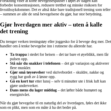
Forskning viser at korte bevegelsespauser i løpet av dagen kan
forbedre konsentrasjonen, redusere tretthet og minske risikoen for
livsstilssykdommer. Det er altså ikke bare tradisjonell trening som teller
– summen av alle de små bevegelsene du gjør, har stor betydning.
Gjør hverdagen mer aktiv – uten å kalle
det trening
Du trenger verken treningstøy eller joggesko for å bevege deg mer. Det
handler om å tenke bevegelse inn i rutinene du allerede har.
Ta trappa
i stedet for heisen – det tar bare et øyeblikk, men får
pulsen opp.
Stå når du snakker i telefonen
– det gir variasjon og aktiverer
flere muskler.
Gjør små tøyeøvelser
ved skrivebordet – skuldre, nakke og
rygg har godt av å løsne opp.
Gå en kort tur
etter lunsj – selv ti minutter ute i frisk luft kan
gjøre underverker.
Dans mens du lager middag
– det løfter både humøret og
energinivået.
Når du gjør bevegelse til en naturlig del av hverdagen, føles det ikke
som en plikt, men som en måte å ha det bedre på.