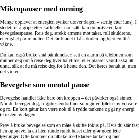
Mikropauser med mening
Mange opplever at energien synker utover dagen – særlig etter lunsj. I
stedet for å gripe etter kaffe eller noe søtt, kan du prøve en kort
bevegelsespause. Reis deg, strekk armene mot taket, rull skuldrene,
eller gå et par minutter. Det får blodet til å sirkulere og hjernen til å
våkne.
Du kan også bruke små påminnelser: sett en alarm på telefonen som
minner deg om å reise deg hver halvtime, eller plasser vannflaska litt
unna, slik at du må reise deg for å hente den. Det høres banalt ut, men
det virker.
Bevegelse som mental pause
Bevegelse handler ikke bare om kroppen – det påvirker også sinnet.
Når du beveger deg, frigjøres endorfiner som gir en følelse av velvære
og ro. En kort gåtur kan være nok til å rydde tankene og gi ny energi
til resten av dagen.
Prøv å bruke bevegelse som en måte å skifte fokus på. Hvis du står fast
i en oppgave, ta en liten runde rundt huset eller gjør noen lette
tøyninger. Ofte kommer du tilbake med klarere tanker og mer