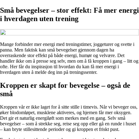
Små bevegelser – stor effekt: Få mer energi
i hverdagen uten trening
Mange forbinder mer energi med treningstimer, joggeturer og svette i
panna. Men faktisk kan små bevegelser gjennom dagen ha
overraskende stor effekt på både energi, humør og velvære. Det
handler ikke om å presse seg selv, men om å få kroppen i gang – litt og
ofte. Her får du inspirasjon til hvordan du kan få mer energi i
hverdagen uten å melde deg inn på treningssenter.
Kroppen er skapt for bevegelse – også de
små
Kroppen vår er ikke laget for å sitte stille i timevis. Når vi beveger oss,
øker blodomløpet, musklene aktiveres, og hjernen får mer oksygen.
Det gir et naturlig energiløft som merkes med en gang. Selv små
bevegelser – som å strekke seg, reise seg opp eller gå en runde i huset
– kan bryte stillesittende perioder og gi kroppen et friskt pust.