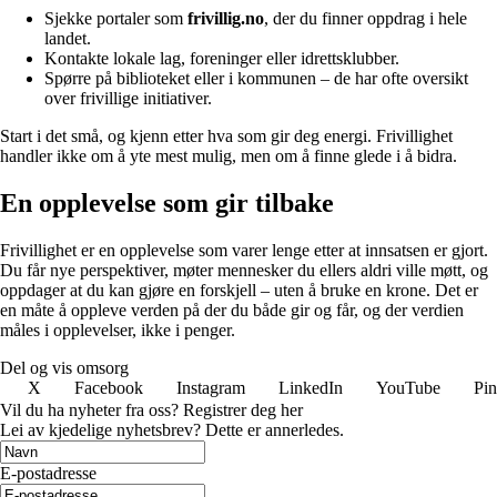
Sjekke portaler som
frivillig.no
, der du finner oppdrag i hele
landet.
Kontakte lokale lag, foreninger eller idrettsklubber.
Spørre på biblioteket eller i kommunen – de har ofte oversikt
over frivillige initiativer.
Start i det små, og kjenn etter hva som gir deg energi. Frivillighet
handler ikke om å yte mest mulig, men om å finne glede i å bidra.
En opplevelse som gir tilbake
Frivillighet er en opplevelse som varer lenge etter at innsatsen er gjort.
Du får nye perspektiver, møter mennesker du ellers aldri ville møtt, og
oppdager at du kan gjøre en forskjell – uten å bruke en krone. Det er
en måte å oppleve verden på der du både gir og får, og der verdien
måles i opplevelser, ikke i penger.
Del og vis omsorg
X
Facebook
Instagram
LinkedIn
YouTube
Pin
Vil du ha nyheter fra oss? Registrer deg her
Lei av kjedelige nyhetsbrev? Dette er annerledes.
E-postadresse