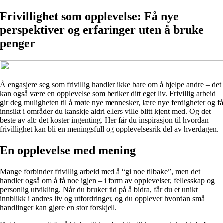
Frivillighet som opplevelse: Få nye
perspektiver og erfaringer uten å bruke
penger
Å engasjere seg som frivillig handler ikke bare om å hjelpe andre – det
kan også være en opplevelse som beriker ditt eget liv. Frivillig arbeid
gir deg muligheten til å møte nye mennesker, lære nye ferdigheter og få
innsikt i områder du kanskje aldri ellers ville blitt kjent med. Og det
beste av alt: det koster ingenting. Her får du inspirasjon til hvordan
frivillighet kan bli en meningsfull og opplevelsesrik del av hverdagen.
En opplevelse med mening
Mange forbinder frivillig arbeid med å “gi noe tilbake”, men det
handler også om å få noe igjen – i form av opplevelser, fellesskap og
personlig utvikling. Når du bruker tid på å bidra, får du et unikt
innblikk i andres liv og utfordringer, og du opplever hvordan små
handlinger kan gjøre en stor forskjell.