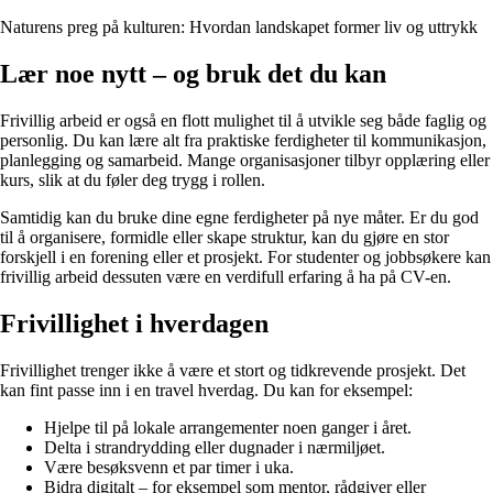
Naturens preg på kulturen: Hvordan landskapet former liv og uttrykk
Lær noe nytt – og bruk det du kan
Frivillig arbeid er også en flott mulighet til å utvikle seg både faglig og
personlig. Du kan lære alt fra praktiske ferdigheter til kommunikasjon,
planlegging og samarbeid. Mange organisasjoner tilbyr opplæring eller
kurs, slik at du føler deg trygg i rollen.
Samtidig kan du bruke dine egne ferdigheter på nye måter. Er du god
til å organisere, formidle eller skape struktur, kan du gjøre en stor
forskjell i en forening eller et prosjekt. For studenter og jobbsøkere kan
frivillig arbeid dessuten være en verdifull erfaring å ha på CV-en.
Frivillighet i hverdagen
Frivillighet trenger ikke å være et stort og tidkrevende prosjekt. Det
kan fint passe inn i en travel hverdag. Du kan for eksempel:
Hjelpe til på lokale arrangementer noen ganger i året.
Delta i strandrydding eller dugnader i nærmiljøet.
Være besøksvenn et par timer i uka.
Bidra digitalt – for eksempel som mentor, rådgiver eller