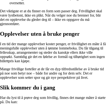
oversetter.
Det viktigste er at du finner en form som passer deg. Frivillighet skal
være lystbetont, ikke en plikt. Når du velger noe du brenner for, blir
det en opplevelse du gleder deg til – ikke en oppgave du må
gjennomføre.
Opplevelser uten å bruke penger
I en tid der mange opplevelser koster penger, er frivillighet en måte å få
meningsfulle opplevelser uten å tømme lommeboka. Du får tilgang til
fellesskap, arrangementer og steder du kanskje ellers ikke ville
oppsøkt. Samtidig gir det en følelse av formål og tilhørighet som ingen
billettpris kan kjøpe.
Mange frivillige forteller at de får en dyp tilfredsstillelse av å bruke tid
på noe som betyr noe – både for andre og for dem selv. Det er
opplevelser som setter spor og gir nye perspektiver på livet.
Slik kommer du i gang
Har du lyst til å prøve deg som frivillig, finnes det mange måter å starte
på. Du kan: