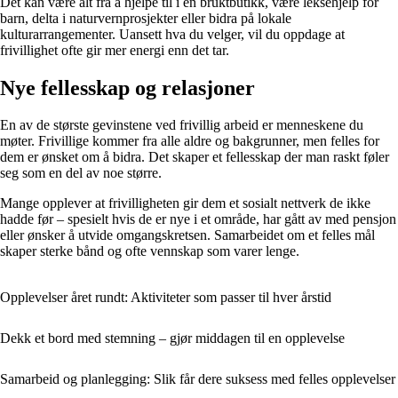
Det kan være alt fra å hjelpe til i en bruktbutikk, være leksehjelp for
barn, delta i naturvernprosjekter eller bidra på lokale
kulturarrangementer. Uansett hva du velger, vil du oppdage at
frivillighet ofte gir mer energi enn det tar.
Nye fellesskap og relasjoner
En av de største gevinstene ved frivillig arbeid er menneskene du
møter. Frivillige kommer fra alle aldre og bakgrunner, men felles for
dem er ønsket om å bidra. Det skaper et fellesskap der man raskt føler
seg som en del av noe større.
Mange opplever at frivilligheten gir dem et sosialt nettverk de ikke
hadde før – spesielt hvis de er nye i et område, har gått av med pensjon
eller ønsker å utvide omgangskretsen. Samarbeidet om et felles mål
skaper sterke bånd og ofte vennskap som varer lenge.
Opplevelser året rundt: Aktiviteter som passer til hver årstid
Dekk et bord med stemning – gjør middagen til en opplevelse
Samarbeid og planlegging: Slik får dere suksess med felles opplevelser