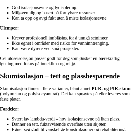
God isolasjonsevne og lydisolering.
Miljøvennlig og basert på fornybare ressurser.
Kan ta opp og avgi fukt uten å miste isolasjonsevne.
Ulemper:
Krever profesjonell innblåsing for å unngå setninger.
Ikke egnet i områder med risiko for vanninntrenging.
Kan være dyrere ved små prosjekter.
Celluloseisolasjon passer godt for deg som ønsker en bærekraftig
løsning med fokus på inneklima og miljø.
Skumisolasjon – tett og plassbesparende
Skumisolasjon finnes i flere varianter, blant annet
PUR- og PIR-skum
(polyuretan og polyisocyanurat). Det kan sprøytes på eller leveres som
faste plater.
Fordeler:
Svært lav lambda-verdi – høy isolasjonsevne på liten plass.
Danner en tett, fuktavvisende overflate uten skjøter.
Egner seg godt til vanskelige konstruksjoner og rehabilitering.