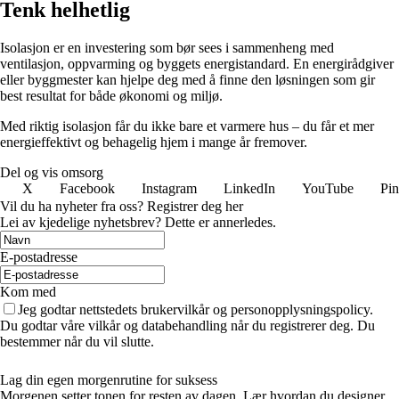
Tenk helhetlig
Isolasjon er en investering som bør sees i sammenheng med
ventilasjon, oppvarming og byggets energistandard. En energirådgiver
eller byggmester kan hjelpe deg med å finne den løsningen som gir
best resultat for både økonomi og miljø.
Med riktig isolasjon får du ikke bare et varmere hus – du får et mer
energieffektivt og behagelig hjem i mange år fremover.
Del og vis omsorg
X
Facebook
Instagram
LinkedIn
YouTube
Pin
Vil du ha nyheter fra oss? Registrer deg her
Lei av kjedelige nyhetsbrev? Dette er annerledes.
E-postadresse
Kom med
Jeg godtar nettstedets brukervilkår og personopplysningspolicy.
Du godtar våre vilkår og databehandling når du registrerer deg. Du
bestemmer når du vil slutte.
Lag din egen morgenrutine for suksess
Morgenen setter tonen for resten av dagen. Lær hvordan du designer