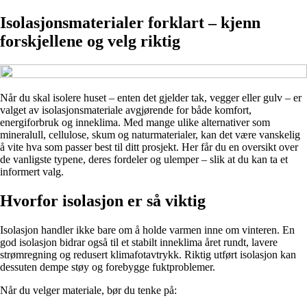
Isolasjonsmaterialer forklart – kjenn
forskjellene og velg riktig
Når du skal isolere huset – enten det gjelder tak, vegger eller gulv – er
valget av isolasjonsmateriale avgjørende for både komfort,
energiforbruk og inneklima. Med mange ulike alternativer som
mineralull, cellulose, skum og naturmaterialer, kan det være vanskelig
å vite hva som passer best til ditt prosjekt. Her får du en oversikt over
de vanligste typene, deres fordeler og ulemper – slik at du kan ta et
informert valg.
Hvorfor isolasjon er så viktig
Isolasjon handler ikke bare om å holde varmen inne om vinteren. En
god isolasjon bidrar også til et stabilt inneklima året rundt, lavere
strømregning og redusert klimafotavtrykk. Riktig utført isolasjon kan
dessuten dempe støy og forebygge fuktproblemer.
Når du velger materiale, bør du tenke på: