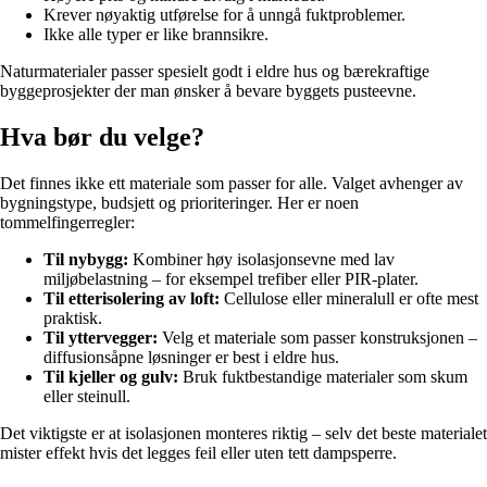
Krever nøyaktig utførelse for å unngå fuktproblemer.
Ikke alle typer er like brannsikre.
Naturmaterialer passer spesielt godt i eldre hus og bærekraftige
byggeprosjekter der man ønsker å bevare byggets pusteevne.
Hva bør du velge?
Det finnes ikke ett materiale som passer for alle. Valget avhenger av
bygningstype, budsjett og prioriteringer. Her er noen
tommelfingerregler:
Til nybygg:
Kombiner høy isolasjonsevne med lav
miljøbelastning – for eksempel trefiber eller PIR-plater.
Til etterisolering av loft:
Cellulose eller mineralull er ofte mest
praktisk.
Til yttervegger:
Velg et materiale som passer konstruksjonen –
diffusionsåpne løsninger er best i eldre hus.
Til kjeller og gulv:
Bruk fuktbestandige materialer som skum
eller steinull.
Det viktigste er at isolasjonen monteres riktig – selv det beste materialet
mister effekt hvis det legges feil eller uten tett dampsperre.