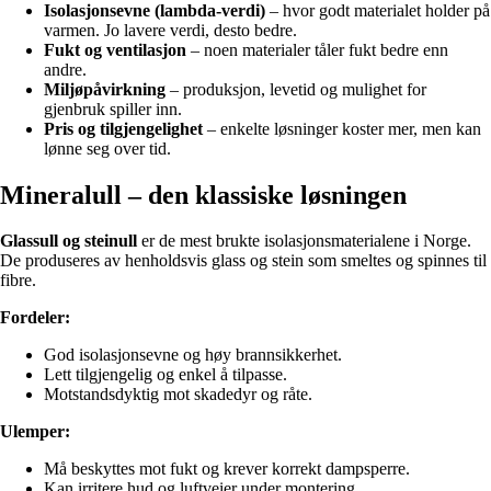
Isolasjonsevne (lambda-verdi)
– hvor godt materialet holder på
varmen. Jo lavere verdi, desto bedre.
Fukt og ventilasjon
– noen materialer tåler fukt bedre enn
andre.
Miljøpåvirkning
– produksjon, levetid og mulighet for
gjenbruk spiller inn.
Pris og tilgjengelighet
– enkelte løsninger koster mer, men kan
lønne seg over tid.
Mineralull – den klassiske løsningen
Glassull og steinull
er de mest brukte isolasjonsmaterialene i Norge.
De produseres av henholdsvis glass og stein som smeltes og spinnes til
fibre.
Fordeler:
God isolasjonsevne og høy brannsikkerhet.
Lett tilgjengelig og enkel å tilpasse.
Motstandsdyktig mot skadedyr og råte.
Ulemper:
Må beskyttes mot fukt og krever korrekt dampsperre.
Kan irritere hud og luftveier under montering.