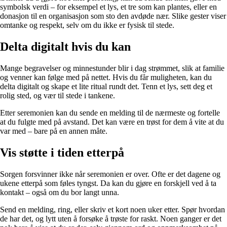
symbolsk verdi – for eksempel et lys, et tre som kan plantes, eller en
donasjon til en organisasjon som sto den avdøde nær. Slike gester viser
omtanke og respekt, selv om du ikke er fysisk til stede.
Delta digitalt hvis du kan
Mange begravelser og minnestunder blir i dag strømmet, slik at familie
og venner kan følge med på nettet. Hvis du får muligheten, kan du
delta digitalt og skape et lite ritual rundt det. Tenn et lys, sett deg et
rolig sted, og vær til stede i tankene.
Etter seremonien kan du sende en melding til de nærmeste og fortelle
at du fulgte med på avstand. Det kan være en trøst for dem å vite at du
var med – bare på en annen måte.
Vis støtte i tiden etterpå
Sorgen forsvinner ikke når seremonien er over. Ofte er det dagene og
ukene etterpå som føles tyngst. Da kan du gjøre en forskjell ved å ta
kontakt – også om du bor langt unna.
Send en melding, ring, eller skriv et kort noen uker etter. Spør hvordan
de har det, og lytt uten å forsøke å trøste for raskt. Noen ganger er det