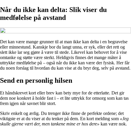
Når du ikke kan delta: Slik viser du
medfølelse på avstand
Det kan være mange grunner til at man ikke kan delta i en begravelse
eller minnestund. Kanskje bor du langt unna, er syk, eller det rett og
slett ikke lar seg gjøre å være til stede. Likevel kan behovet for å vise
omtanke og støtte være sterkt. Heldigvis finnes det mange måter å
uttrykke medfølelse på – også når du ikke kan være der fysisk. Her får
du noen forslag til hvordan du kan vise at du bryr deg, selv på avstand.
Send en personlig hilsen
Et håndskrevet kort eller brev kan bety mye for de etterlatte. Det gir
dem noe konkret å holde fast i – et lite uttrykk for omsorg som kan tas
frem igjen når savnet blir stort.
Skriv enkelt og ærlig. Du trenger ikke finne de perfekte ordene; det
viktigste er at du viser at du tenker på dem. En kort melding som
«Jeg
skulle gjerne vært der, men tankene mine er hos dere»
kan være nok.