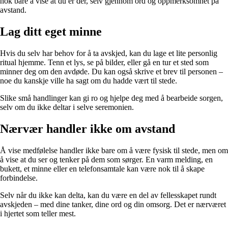
nok bare å vise at du er der, selv gjennom ord og oppmerksomhet på
avstand.
Lag ditt eget minne
Hvis du selv har behov for å ta avskjed, kan du lage et lite personlig
ritual hjemme. Tenn et lys, se på bilder, eller gå en tur et sted som
minner deg om den avdøde. Du kan også skrive et brev til personen –
noe du kanskje ville ha sagt om du hadde vært til stede.
Slike små handlinger kan gi ro og hjelpe deg med å bearbeide sorgen,
selv om du ikke deltar i selve seremonien.
Nærvær handler ikke om avstand
Å vise medfølelse handler ikke bare om å være fysisk til stede, men om
å vise at du ser og tenker på dem som sørger. En varm melding, en
bukett, et minne eller en telefonsamtale kan være nok til å skape
forbindelse.
Selv når du ikke kan delta, kan du være en del av fellesskapet rundt
avskjeden – med dine tanker, dine ord og din omsorg. Det er nærværet
i hjertet som teller mest.