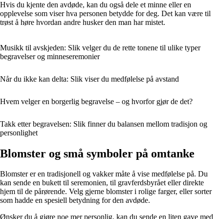
Hvis du kjente den avdøde, kan du også dele et minne eller en
opplevelse som viser hva personen betydde for deg. Det kan være til
trøst å høre hvordan andre husker den man har mistet.
Musikk til avskjeden: Slik velger du de rette tonene til ulike typer
begravelser og minneseremonier
Når du ikke kan delta: Slik viser du medfølelse på avstand
Hvem velger en borgerlig begravelse – og hvorfor gjør de det?
Takk etter begravelsen: Slik finner du balansen mellom tradisjon og
personlighet
Blomster og små symboler på omtanke
Blomster er en tradisjonell og vakker måte å vise medfølelse på. Du
kan sende en bukett til seremonien, til gravferdsbyrået eller direkte
hjem til de pårørende. Velg gjerne blomster i rolige farger, eller sorter
som hadde en spesiell betydning for den avdøde.
Ønsker du å gjøre noe mer personlig, kan du sende en liten gave med