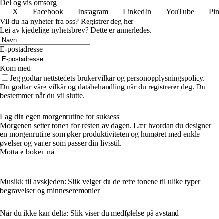
Del og vis omsorg
X
Facebook
Instagram
LinkedIn
YouTube
Pin
Vil du ha nyheter fra oss? Registrer deg her
Lei av kjedelige nyhetsbrev? Dette er annerledes.
E-postadresse
Kom med
Jeg godtar nettstedets brukervilkår og personopplysningspolicy.
Du godtar våre vilkår og databehandling når du registrerer deg. Du
bestemmer når du vil slutte.
Lag din egen morgenrutine for suksess
Morgenen setter tonen for resten av dagen. Lær hvordan du designer
en morgenrutine som øker produktiviteten og humøret med enkle
øvelser og vaner som passer din livsstil.
Motta e-boken nå
Musikk til avskjeden: Slik velger du de rette tonene til ulike typer
begravelser og minneseremonier
Når du ikke kan delta: Slik viser du medfølelse på avstand